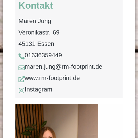
Kontakt
Maren Jung
Veronikastr. 69
45131 Essen
01636359449
maren.jung@rm-footprint.de
www.rm-footprint.de
Instagram